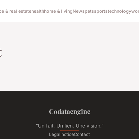
ce & real estate
health
home & living
News
pets
sports
technology
wom
t
Codataengine
“Un fait. Un lien. Une vision.”
Legal notice
Contact