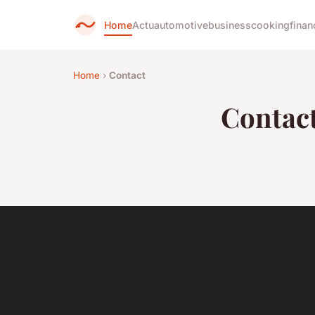
Home
Actu
automotive
business
cooking
finan
Home
›
Contact
Contac